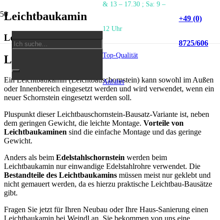
& 13 – 17.30 ; Sa: 9 –
Leichtbaukamin
+49 (0)
12 Uhr
Leichtbau-Kamin
8725/606
Top-Qualität
Leichtbaukamin
Ein Leichtbaukamin (Leichtbauschornstein) kann sowohl im Außen
Anfahrt
oder Innenbereich eingesetzt werden und wird verwendet, wenn ein
neuer Schornstein eingesetzt werden soll.
Pluspunkt dieser Leichtbauschornstein-Bausatz-Variante ist, neben
dem geringen Gewicht, die leichte Montage.
Vorteile von
Leichtbaukaminen
sind die einfache Montage und das geringe
Gewicht.
Anders als beim
Edelstahlschornstein
werden beim
Leichtbaukamin nur einwandige Edelstahlrohre verwendet. Die
Bestandteile des Leichtbaukamins
müssen meist nur geklebt und
nicht gemauert werden, da es hierzu praktische Leichtbau-Bausätze
gibt.
Fragen Sie jetzt für Ihren Neubau oder Ihre Haus-Sanierung einen
Leichtbaukamin bei Weindl an. Sie bekommen von uns eine