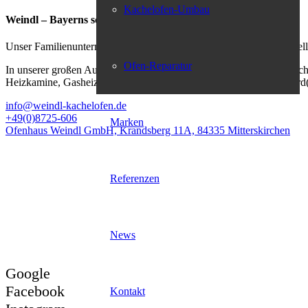
Kachelofen-Umbau
Weindl – Bayerns schönstes Ofenhaus
Unser Familienunternehmen steht seit über 45 Jahren für professionel
Ofen-Reparatur
In unserer großen Ausstellung, die weit mehr als 250 Exponate versc
Heizkamine, Gasheizkamin(e), Pelleteinbaugerät(e),Pelletküchenherd
info@weindl-kachelofen.de
+49(0)8725-606
Marken
Ofenhaus Weindl GmbH, Krandsberg 11A, 84335 Mitterskirchen
© Ofenhaus
Weindl
GmbH
Referenzen
News
Google
Facebook
Kontakt