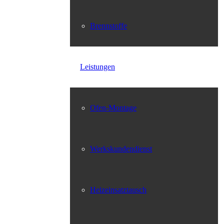
Brennstoffe
Leistungen
Ofen-Montage
Werkskundendienst
Heizeinsatztausch