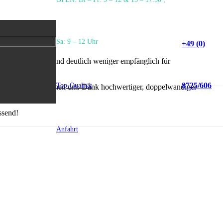
Sa: 9 – 12 Uhr
+49 (0)
t werden. Diese sind deutlich weniger empfänglich für
8725/606
Top-Qualität
au nach Ihren Wünschen um. Dank hochwertiger, doppelwandiger
ssend!
Anfahrt