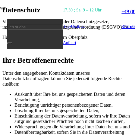
Datenschutz
17.30 ; Sa: 9 – 12 Uhr
+49 (0
Verantwortliche Stelle im Sinne der Datenschutzgesetze,
8725/
Top-Qualität
insbesondere der EU-Datenschutzgrundverordnung (DSGVO), ist:
Handwerkskammer Niederbayern-Oberpfalz
Anfahrt
Ihre Betroffenenrechte
Unter den angegebenen Kontaktdaten unseres
Datenschutzbeauftragten können Sie jederzeit folgende Rechte
ausüben:
Auskunft über Ihre bei uns gespeicherten Daten und deren
Verarbeitung,
Berichtigung unrichtiger personenbezogener Daten,
Löschung Ihrer bei uns gespeicherten Daten,
Einschränkung der Datenverarbeitung, sofern wir Ihre Daten
aufgrund gesetzlicher Pflichten noch nicht löschen dürfen,
Widerspruch gegen die Verarbeitung Ihrer Daten bei uns und
Datenübertragbarkeit, sofern Sie in die Datenverarbeitung