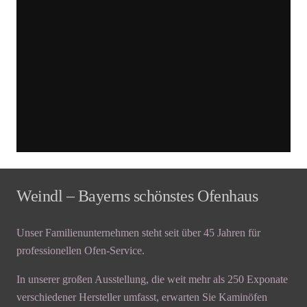
Mehr
erfahren
Video
laden
YouTube
immer
entsperren
Weindl – Bayerns schönstes Ofenhaus
Unser Familienunternehmen steht seit über 45 Jahren für
professionellen Ofen-Service.
In unserer großen Ausstellung, die weit mehr als 250 Exponate
verschiedener Hersteller umfasst, erwarten Sie Kaminöfen