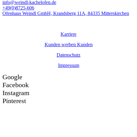
info@weindl-kachelofen.de
+49(0)8725-606
Ofenhaus Weindl GmbH, Krandsberg 11A, 84335 Mitterskirchen
© Ofenhaus
Weindl
GmbH
Karriere
Kunden werben Kunden
Datenschutz
Impressum
Google
Facebook
Instagram
Pinterest