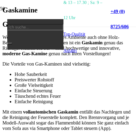
& 13 – 17.30 ; Sa: 9 –
Gaskamine
+49 (0)
12 Uhr
Gaskamine
8725/606
Top-Qualität
Wer ins eigene Heim gemütliches Ambiente auch ohne Holz-
Befeuerung holen möchte, für den ist ein
Gaskamin
genau das
Richtige. Kaufen Sie bei Weindl hochwertige und innovative,
Anfahrt
moderne Gas-Kamine
genau nach Ihren Vorstellungen!
Die Vorteile von Gas-Kaminen sind vielseitig:
Hohe Sauberkeit
Preiswerter Rohstoff
Große Vielseitigkeit
Einfache Steuerung
Täuschend echtes Feuer
Einfache Reinigung
Mit einem
vollautomischen Gaskamin
entfällt das Nachlegen und
die Reinigung der Feuerstelle komplett. Den Brennvorgang und je
Modell-Auswahl sogar das Flammenbild können Sie ganz einfach
vom Sofa aus via Smartphone oder Tablet steuern (App).