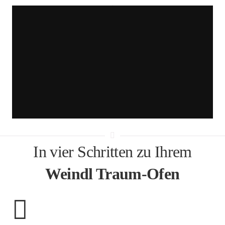
YouTube.
Mehr
erfahren
Video
laden
YouTube
immer
entsperren
In vier Schritten zu Ihrem
Weindl Traum-Ofen