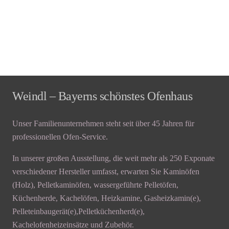
Weindl – Bayerns schönstes Ofenhaus
Unser Familienunternehmen steht seit über 45 Jahren für
professionellen Ofen-Service.
In unserer großen Ausstellung, die weit mehr als 250 Exponate
verschiedener Hersteller umfasst, erwarten Sie Kaminöfen
(Holz), Pelletkaminöfen, wassergeführte Pelletöfen,
Küchenherde, Kachelöfen, Heizkamine, Gasheizkamin(e),
Pelleteinbaugerät(e),Pelletküchenherd(e),
Kachelofenheizeinsätze und Zubehör.