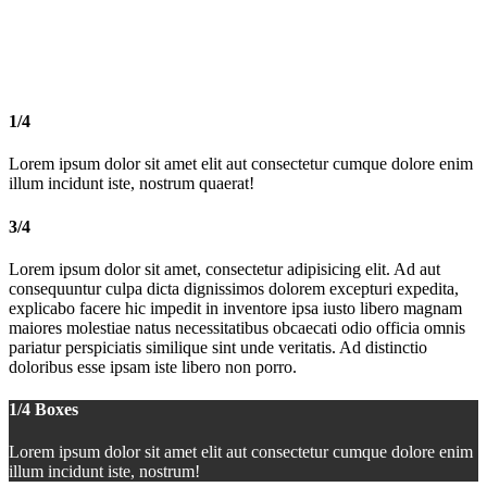
1/4 Boxes
Lorem ipsum dolor sit amet elit aut consectetur cumque dolore enim
illum incidunt iste, nostrum!
1/4
Lorem ipsum dolor sit amet elit aut consectetur cumque dolore enim
illum incidunt iste, nostrum quaerat!
3/4
Lorem ipsum dolor sit amet, consectetur adipisicing elit. Ad aut
consequuntur culpa dicta dignissimos dolorem excepturi expedita,
explicabo facere hic impedit in inventore ipsa iusto libero magnam
maiores molestiae natus necessitatibus obcaecati odio officia omnis
pariatur perspiciatis similique sint unde veritatis. Ad distinctio
doloribus esse ipsam iste libero non porro.
1/4 Boxes
Lorem ipsum dolor sit amet elit aut consectetur cumque dolore enim
illum incidunt iste, nostrum!