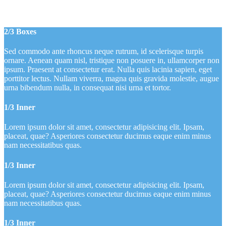
placeat, quae? Asperiores consectetur ducimus eaque enim minus
nam necessitatibus quas.
2/3 Boxes
Sed commodo ante rhoncus neque rutrum, id scelerisque turpis
ornare. Aenean quam nisl, tristique non posuere in, ullamcorper non
ipsum. Praesent at consectetur erat. Nulla quis lacinia sapien, eget
porttitor lectus. Nullam viverra, magna quis gravida molestie, augue
urna bibendum nulla, in consequat nisi urna et tortor.
1/3 Inner
Lorem ipsum dolor sit amet, consectetur adipisicing elit. Ipsam,
placeat, quae? Asperiores consectetur ducimus eaque enim minus
nam necessitatibus quas.
1/3 Inner
Lorem ipsum dolor sit amet, consectetur adipisicing elit. Ipsam,
placeat, quae? Asperiores consectetur ducimus eaque enim minus
nam necessitatibus quas.
1/3 Inner