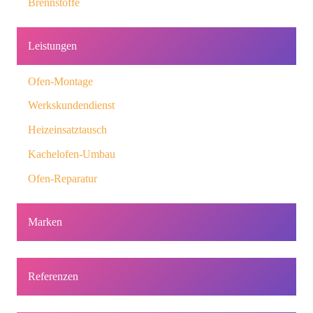
Brennstoffe
Leistungen
Ofen-Montage
Werkskundendienst
Heizeinsatztausch
Kachelofen-Umbau
Ofen-Reparatur
Marken
Referenzen