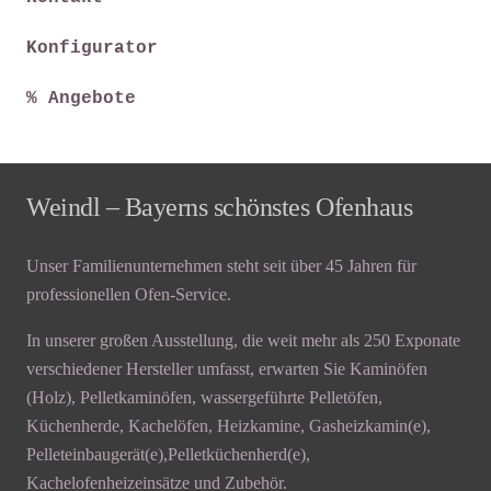
Konfigurator
% Angebote
Weindl – Bayerns schönstes Ofenhaus
Unser Familienunternehmen steht seit über 45 Jahren für
professionellen Ofen-Service.
In unserer großen Ausstellung, die weit mehr als 250 Exponate
verschiedener Hersteller umfasst, erwarten Sie Kaminöfen
(Holz), Pelletkaminöfen, wassergeführte Pelletöfen,
Küchenherde, Kachelöfen, Heizkamine, Gasheizkamin(e),
Pelleteinbaugerät(e),Pelletküchenherd(e),
Kachelofenheizeinsätze und Zubehör.