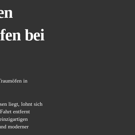
en
en bei
Traumöfen in
n liegt, lohnt sich
ahrt entfernt
einzigartigen
und moderner