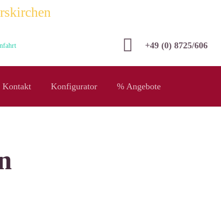
rskirchen
+49 (0) 8725/606
nfahrt
Kontakt
Konfigurator
% Angebote
n