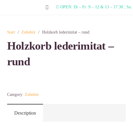
OPEN: Di – Fr: 9 – 12 & 13 – 17.30 ; Sa:
Start
/
Zubehör
/
Holzkorb lederimitat – rund
Holzkorb lederimitat –
rund
Holzkorb
Category:
Zubehör
lederimitat
-
rund
Description
Menge