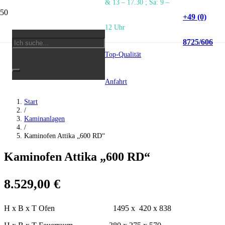
& 13 – 17.30 ; Sa: 9 –
ANGEBOT!
+49 (0)
12 Uhr
8725/606
Top-Qualität
Anfahrt
Start
/
Kaminanlagen
/
Kaminofen Attika „600 RD“
Kaminofen Attika „600 RD“
8.529,00
€
H x B x T Ofen 1495 x 420 x 838