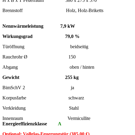
H x B x T Feuerraum 380 x 275 x 570
Brennstoff Holz, Holz-Briketts
Nennwärmeleistung 7,9 kW
Wirkungsgrad 79,0 %
Türöffnung beidseitig
Rauchrohr Ø 150
Abgang oben / hinten
Gewicht 255 kg
BimSchV 2 ja
Korpusfarbe schwarz
Verkleidung Stahl
Innenraum Vermicullite
Energieeffizienzklasse
A
Optional: Vollglas-Feuerungstür (385,00 €)