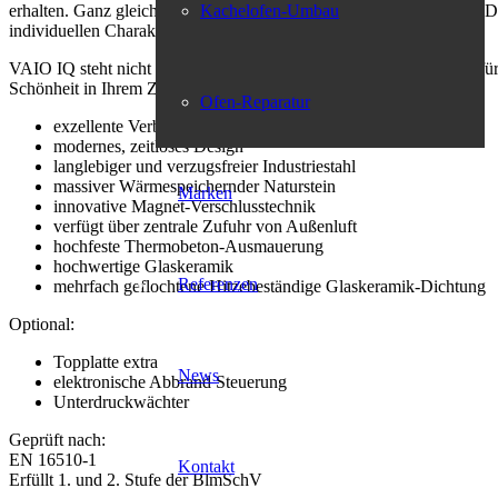
erhalten. Ganz gleich, ob Sie sich für markante Texturen, modernes D
Kachelofen-Umbau
individuellen Charakter.
VAIO IQ steht nicht nur für innovative Technologie, sondern auch für
Schönheit in Ihrem Zuhause.
Ofen-Reparatur
exzellente Verbrennungstechnik
modernes, zeitloses Design
langlebiger und verzugsfreier Industriestahl
massiver Wärmespeichernder Naturstein
Marken
innovative Magnet-Verschlusstechnik
verfügt über zentrale Zufuhr von Außenluft
hochfeste Thermobeton-Ausmauerung
hochwertige Glaskeramik
Referenzen
mehrfach geflochtene Hitzebeständige Glaskeramik-Dichtung
Optional:
Topplatte extra
News
elektronische Abbrand Steuerung
Unterdruckwächter
Geprüft nach:
EN 16510-1
Kontakt
Erfüllt 1. und 2. Stufe der BlmSchV