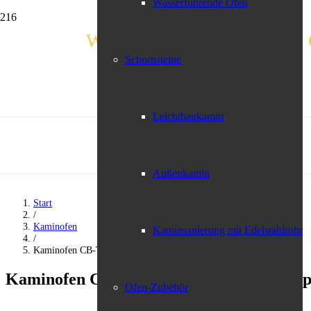
Wasserführende Öfen
Weindl – Bayerns schönstes 
Schornsteine
Leichtbaukamin
Außenkamin
Start
/
Kaminofen
Kaminsanierung mit Edelstahlrohr
/
Kaminofen CB-Tec „Vaio IQ 33“ Stein Top 1
Kaminofen CB-Tec „Vaio IQ 33“ Stein Top
Ofen-Zubehör