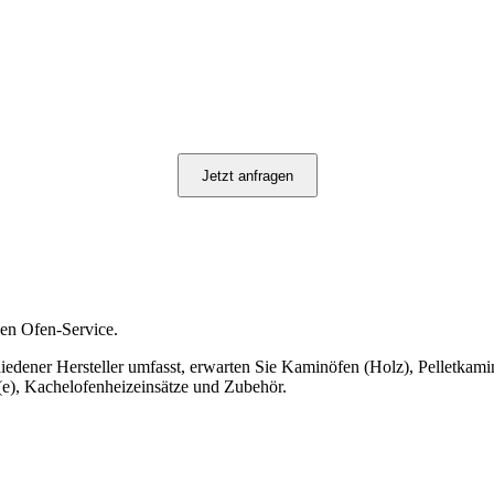
Jetzt anfragen
len Ofen-Service.
hiedener Hersteller umfasst, erwarten Sie Kaminöfen (Holz), Pelletkam
(e), Kachelofenheizeinsätze und Zubehör.