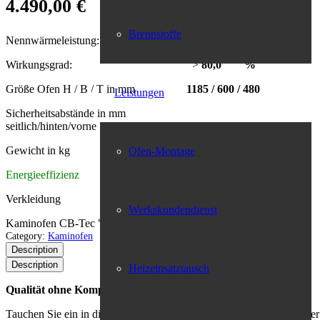
4.490,00
€
Brennstoffe
Nennwärmeleistung:
6,3 kW
Wirkungsgrad: >
80,0 %
Größe Ofen H / B / T in mm
1185 / 600 / 480
Leistungen
Sicherheitsabstände in mm
seitlich/hinten/vorne
450 / 200 / 1100
Gewicht in kg
290
Ofen-Montage
Energieeffizienz
A+
Verkleidung Naturstein, Nero Marsala
Werkskundendienst
Kaminofen CB-Tec "Vaio IQ 33" Stein Top 1 Menge
Category:
Kaminofen
Description
Description
Heizeinsatztausch
Qualität ohne Kompromisse
Tauchen Sie ein in die exklusive Welt der VAIO IQ Öfen, die in eine