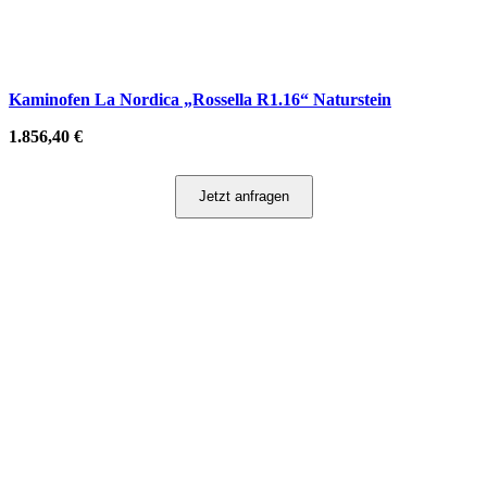
Kaminofen La Nordica „Rossella R1.16“ Naturstein
1.856,40
€
Jetzt anfragen