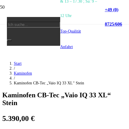
& 13 – 17.30 ; Sa: 9 –
+49 (0)
12 Uhr
8725/606
Top-Qualität
Anfahrt
Start
/
Kaminofen
/
Kaminofen CB-Tec „Vaio IQ 33 XL“ Stein
Kaminofen CB-Tec „Vaio IQ 33 XL“
Stein
5.390,00
€