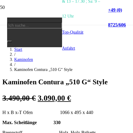
& 13 – 17.30 ; Sa: 9 –
+49 (0)
12 Uhr
8725/606
Top-Qualität
Anfahrt
Start
/
Kaminofen
/
Kaminofen Contura „510 G“ Style
Kaminofen Contura „510 G“ Style
3.490,00
€
3.090,00
€
H x B x-T Ofen 1066 x 495 x 440
Max. Scheitlänge 330
Brennstoff Holz, Holz-Briketts