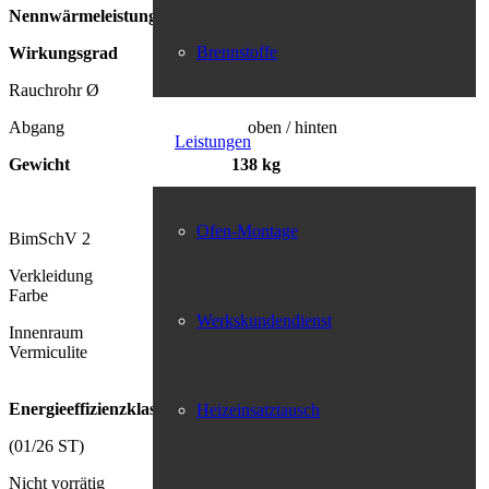
Nennwärmeleistung 5,0 kW
Brennstoffe
Wirkungsgrad 82,0 %
Rauchrohr Ø 150
Abgang oben / hinten
Leistungen
Gewicht 138 kg
Ofen-Montage
BimSchV 2 ja
Verkleidung Gusseisen
Farbe schwarz
Werkskundendienst
Innenraum schwarz Guss
Vermiculite
Energieeffizienzklasse A+
Heizeinsatztausch
(01/26 ST)
Nicht vorrätig