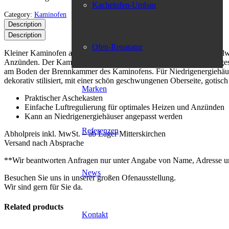
Kachelofen-Umbau
Category:
Kaminofen
Description
Description
Ofen-Reparatur
Kleiner Kaminofen aus massivem Gusseisen, mit traditioneller Handw
Anzünden. Der Kaminofen ist außerdem mit einer Luftspülung ausgesta
am Boden der Brennkammer des Kaminofens. Für Niedrigenergiehäuser 
dekorativ stilisiert, mit einer schön geschwungenen Oberseite, gotis
Marken
Praktischer Aschekasten
Einfache Luftregulierung für optimales Heizen und Anzünden
Kann an Niedrigenergiehäuser angepasst werden
Referenzen
Abholpreis inkl. MwSt. – ab Lager Mitterskirchen
Versand nach Absprache
**Wir beantworten Anfragen nur unter Angabe von Name, Adresse 
News
Besuchen Sie uns in unserer großen Ofenausstellung.
Wir sind gern für Sie da.
Related products
Kontakt