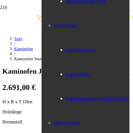
Wasserführende Öfen
Weindl – Bayerns schönstes 
Schornsteine
Start
/
Kaminofen
Leichtbaukamin
/
Kaminofen Jotul „F 205“
Kaminofen Jotul „F 205“
Außenkamin
2.691,00
€
Kaminsanierung mit Edelstahlrohr
H x B x T Ofen 755x561x421
Holzlänge 370
Brennstoff Holz, Holz-Briketts
Ofen-Zubehör