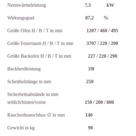
Nennwärmeleistung
7,3 kW
Wirkungsgrad
87,2 %
Größe Ofen H / B / T in mm
1207 / 460 / 495
Größe Feuerraum H / B / T in mm
3707 / 220 / 290
Größe Backofen H / B / T in mm
227 / 220 / 290
Backherdleistung
19l
Scheitholzlänge in mm
250
Sicherheitsabstände in mm
seitlich/hinten/vorne
150 / 200 / 800
Rauchrohranschluss ∅ in mm
140
Gewicht in kg
98