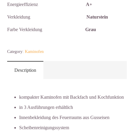
Energieeffizienz
A+
Verkleidung
Naturstein
Farbe Verkleidung
Grau
Kaminofen
Category:
Kaminofen
La
Nordica
"Gemma
Description
Forno
"
Menge
kompakter Kaminofen mit Backfach und Kochfunktion
in 3 Ausführungen erhältlich
Innenbekleidung des Feuerraums aus Gusseisen
Scheibenreinigungssystem