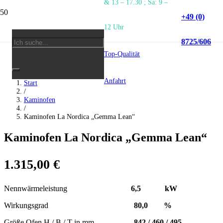
& 13 – 17.30 ; Sa: 9 –
+49 (0)
12 Uhr
8725/606
Top-Qualität
Anfahrt
Start
/
Kaminofen
/
Kaminofen La Nordica „Gemma Lean“
Kaminofen La Nordica „Gemma Lean“
1.315,00
€
Nennwärmeleistung
6,5 kW
Wirkungsgrad
80,0 %
Größe Ofen H / B / T in mm
842 / 460 / 495