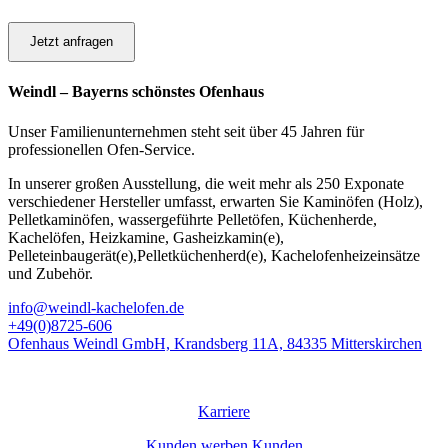
Jetzt anfragen
Weindl – Bayerns schönstes Ofenhaus
Unser Familienunternehmen steht seit über 45 Jahren für
professionellen Ofen-Service.
In unserer großen Ausstellung, die weit mehr als 250 Exponate
verschiedener Hersteller umfasst, erwarten Sie Kaminöfen (Holz),
Pelletkaminöfen, wassergeführte Pelletöfen, Küchenherde,
Kachelöfen, Heizkamine, Gasheizkamin(e),
Pelleteinbaugerät(e),Pelletküchenherd(e), Kachelofenheizeinsätze
und Zubehör.
info@weindl-kachelofen.de
+49(0)8725-606
Ofenhaus Weindl GmbH, Krandsberg 11A, 84335 Mitterskirchen
© Ofenhaus
Weindl
GmbH
Karriere
Kunden werben Kunden