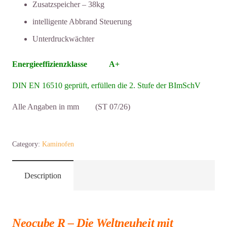
Zusatzspeicher – 38kg
intelligente Abbrand Steuerung
Unterdruckwächter
Energieeffizienzklasse A+
DIN EN 16510 geprüft, erfüllen die 2. Stufe der BImSchV
Alle Angaben in mm (ST 07/26)
Kaminofen
Category:
Kaminofen
NeoCube
"R"
Menge
Description
Neocube R – Die Weltneuheit mit