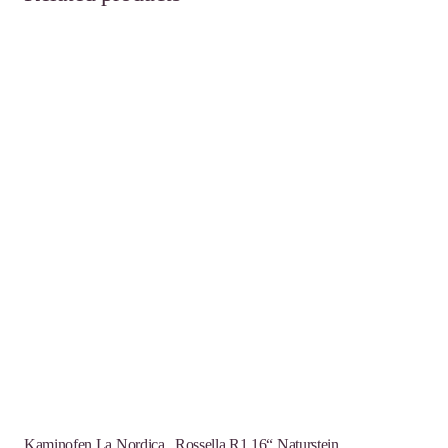
Kaminofen La Nordica „Rossella R1.16“ Naturstein