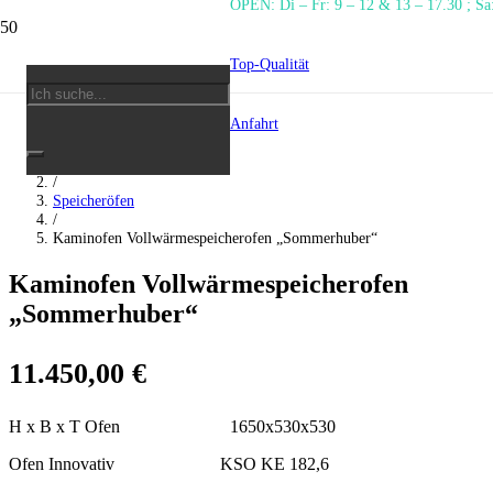
OPEN: Di – Fr: 9 – 12 & 13 – 17.30 ; Sa
Top-Qualität
Anfahrt
Start
/
Speicheröfen
/
Kaminofen Vollwärmespeicherofen „Sommerhuber“
Kaminofen Vollwärmespeicherofen
„Sommerhuber“
11.450,00
€
H x B x T Ofen 1650x530x530
Ofen Innovativ KSO KE 182,6