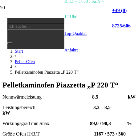
& 13 – 17.30 ; Sa: 9 –
ANGEBOT!
+49 (0)
12 Uhr
8725/606
Top-Qualität
Anfahrt
Start
/
Pellet-Ofen
/
Pelletkaminofen Piazzetta „P 220 T“
Pelletkaminofen Piazzetta „P 220 T“
Nennwärmeleistung
8,5 kW
Leistungsbereich
3,3 – 8,5
kW
Wirkungsgrad min./max.
89,0 / 90,3 %
Größe Ofen H/B/T
1167 / 573 / 560