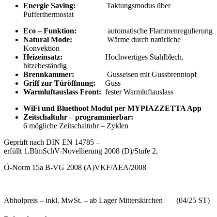
Energie Saving:
Taktungsmodus über
Pufferthermostat
Eco – Funktion:
automatische Flammenregulierung
Natural Mode:
Wärme durch natürliche
Konvektion
Heizeinsatz:
Hochwertiges Stahlblech,
hitzebeständig
Brennkammer:
Gusseisen mit Gussbrenntopf
Griff zur Türöffnung:
Guss
Warmluftauslass Front:
fester Warmluftauslass
WiFi und Bluethoot Modul per MYPIAZZETTA App
Zeitschaltuhr – programmierbar:
6 mögliche Zeitschaltuhr – Zyklen
Geprüft nach DIN EN 14785 –
erfüllt 1.BlmSchV-Novellierung 2008 (D)/Stufe 2,
Ö-Norm 15a B-VG 2008 (A)VKF/AEA/2008
Abholpreis – inkl. MwSt. – ab Lager Mitterskirchen (04/25 ST)