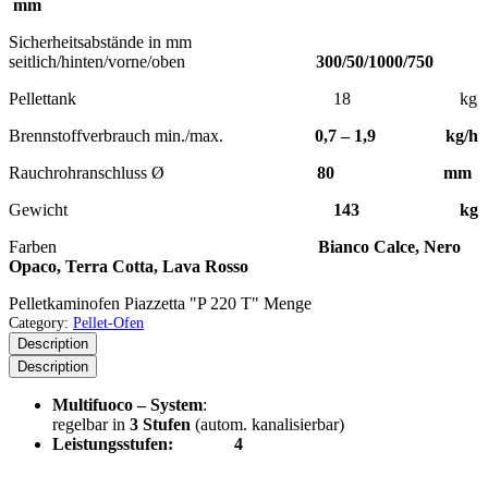
mm
Sicherheitsabstände in mm
seitlich/hinten/vorne/oben
300/50/1000/750
Pellettank 18 kg
Brennstoffverbrauch min./max.
0,7 – 1,9 kg/h
Rauchrohranschluss Ø
80 mm
Gewicht
143 kg
Farben
Bianco Calce, Nero
Opaco, Terra Cotta, Lava Rosso
Pelletkaminofen Piazzetta "P 220 T" Menge
Category:
Pellet-Ofen
Description
Description
Multifuoco – System
:
regelbar in
3 Stufen
(autom. kanalisierbar)
Leistungsstufen: 4