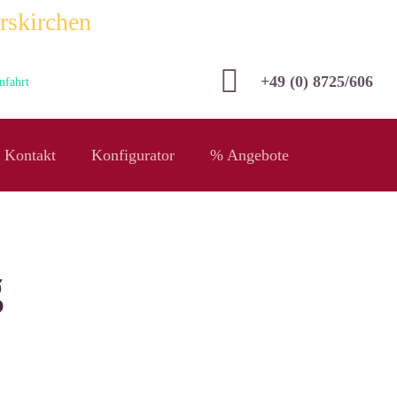
rskirchen
+49 (0) 8725/606
nfahrt
Kontakt
Konfigurator
% Angebote
g