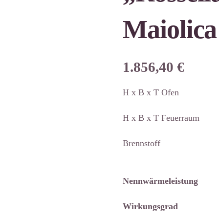
Maiolica
1.856,40
€
H x B x T Ofen
H x B x T Feuerrau
Brennstoff Holz
Nennwärmeleistung 
Wirkungsgrad 