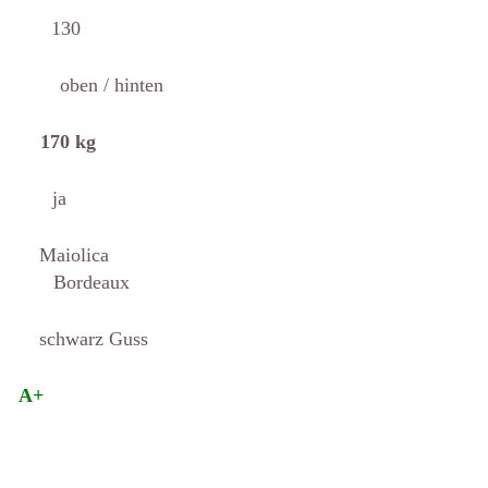
Ø 130
 / hinten
70 kg
 ja
aiolica
rdeaux
warz Guss
se
A+