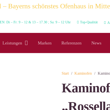
 – Bayerns schönstes Ofenhaus in Mitte
N: Di – Fr: 9 – 12 & 13 – 17.30 ; Sa: 9 – 12 Uhr
Top-Qualität
A
Leistungen
Marken
Referenzen
News
Start
/
Kaminofen
/
Kaminof
Kaminof
„Rossell