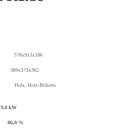
 578x913x586
m 389x373x362
, Holz-Briketts
9,0 kW
86,0 %