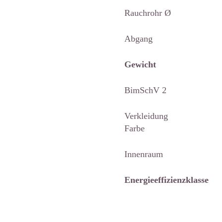
Rauchrohr 
Abgang oben
Gewicht 1
BimSchV 2
Verkleidung M
Farbe Bo
Innenraum sch
Energieeffizienzklas