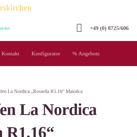
rskirchen
+49 (0) 8725/606
nfahrt
Kontakt
Konfigurator
% Angebote
en La Nordica „Rossella R1.16“ Maiolica
en La Nordica
a R1.16“